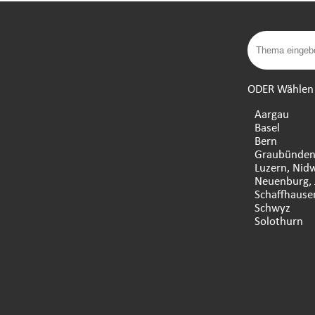
ODER Wählen S
Aargau
Basel
Bern
Graubünde
Luzern, Nid
Neuenburg, 
Schaffhause
Schwyz
Solothurn